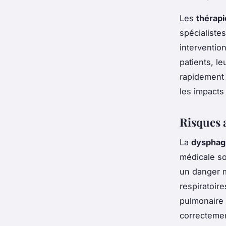
Les
thérapi
spécialiste
intervention
patients, l
rapidement l
les impacts
Risques 
La
dysphag
médicale s
un danger m
respiratoir
pulmonaire s
correcteme