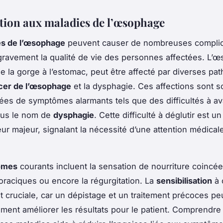
tion aux maladies de l’œsophage
es de l’œsophage
peuvent causer de nombreuses complic
gravement la qualité de vie des personnes affectées. L’
ie la gorge à l’estomac, peut être affecté par diverses pa
cer de l’œsophage
et la dysphagie. Ces affections sont 
s de symptômes alarmants tels que des difficultés à ava
us le nom de
dysphagie
. Cette difficulté à déglutir est u
ur majeur, signalant la nécessité d’une attention médical
ômes
courants incluent la sensation de nourriture coincée
oraciques ou encore la régurgitation. La
sensibilisation
à 
t cruciale, car un dépistage et un traitement précoces p
vement améliorer les résultats pour le patient. Comprendre 