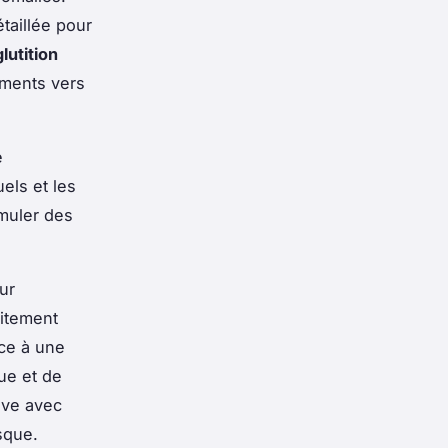
étaillée pour
lutition
iments vers
e
els et les
rmuler des
ur
aitement
ce à une
que et de
ive avec
sque.