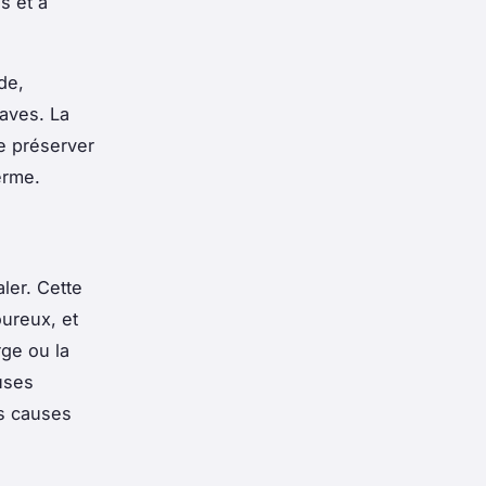
s et à
de,
raves. La
e préserver
erme.
ler. Cette
oureux, et
ge ou la
uses
es causes