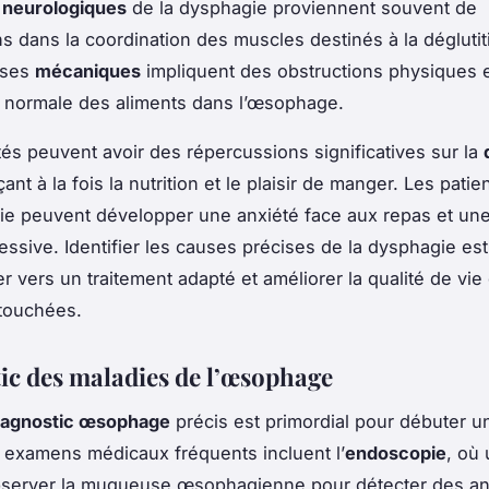
s
neurologiques
de la dysphagie proviennent souvent de
ns dans la coordination des muscles destinés à la déglutit
uses
mécaniques
impliquent des obstructions physiques
 normale des aliments dans l’œsophage.
ltés peuvent avoir des répercussions significatives sur la
çant à la fois la nutrition et le plaisir de manger. Les patie
e peuvent développer une anxiété face aux repas et une
essive. Identifier les causes précises de la dysphagie est
r vers un traitement adapté et améliorer la qualité de vie
touchées.
ic des maladies de l’œsophage
iagnostic œsophage
précis est primordial pour débuter u
 examens médicaux fréquents incluent l’
endoscopie
, où
bserver la muqueuse œsophagienne pour détecter des an