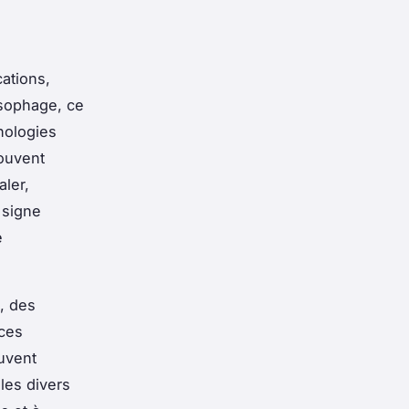
ations,
œsophage, ce
thologies
souvent
ler,
n signe
e
, des
ces
euvent
les divers