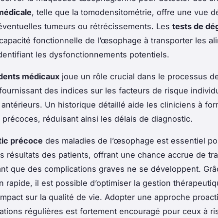
médicale
, telle que la tomodensitométrie, offre une vue d
d’éventuelles tumeurs ou rétrécissements. Les
tests de dég
 capacité fonctionnelle de l’œsophage à transporter les al
identifiant les dysfonctionnements potentiels.
dents médicaux
joue un rôle crucial dans le processus d
fournissant des indices sur les facteurs de risque individu
ntérieurs. Un historique détaillé aide les cliniciens à fo
précoces, réduisant ainsi les délais de diagnostic.
tic précoce
des maladies de l’œsophage est essentiel po
es résultats des patients, offrant une chance accrue de tr
ant que des complications graves ne se développent. Grâ
on rapide, il est possible d’optimiser la gestion thérapeuti
’impact sur la qualité de vie. Adopter une approche proact
ations régulières est fortement encouragé pour ceux à ri