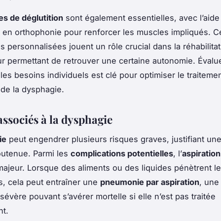
es de déglutition
sont également essentielles, avec l’aide
s en orthophonie pour renforcer les muscles impliqués. C
s personnalisées jouent un rôle crucial dans la réhabilita
eur permettant de retrouver une certaine autonomie. Évalu
es besoins individuels est clé pour optimiser le traitement
 de la dysphagie.
associés à la dysphagie
ie
peut engendrer plusieurs risques graves, justifiant une
outenue. Parmi les
complications potentielles
, l’
aspiration
ajeur. Lorsque des aliments ou des liquides pénètrent le
es, cela peut entraîner une
pneumonie par aspiration
, une
évère pouvant s’avérer mortelle si elle n’est pas traitée
nt.