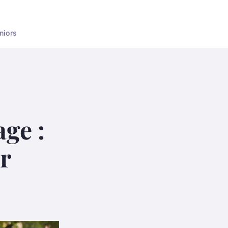
niors
ge :
r