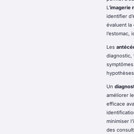
L’
imagerie 
identifier 
évaluent la
l’estomac, 
Les
antécé
diagnostic, 
symptômes a
hypothèses 
Un
diagnos
améliorer l
efficace av
identificati
minimiser l
des consult