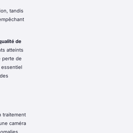
ion, tandis
 empêchant
qualité de
nts atteints
 perte de
 essentiel
 des
n traitement
 une caméra
omalies.