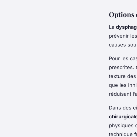
Options 
La
dysphag
prévenir le
causes sous
Pour les ca
prescrites.
texture des 
que les inh
réduisant l’
Dans des ci
chirurgical
physiques o
technique f