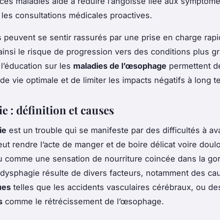
ces maladies aide à réduire l’angoisse liée aux symptôme
les consultations médicales proactives.
s peuvent se sentir rassurés par une prise en charge rapi
ainsi le risque de progression vers des conditions plus g
 l’éducation sur les
maladies de l’œsophage
permettent d
de vie optimale et de limiter les impacts négatifs à long t
 : définition et causes
ie
est un trouble qui se manifeste par des difficultés à ava
eut rendre l’acte de manger et de boire délicat voire doul
u comme une sensation de nourriture coincée dans la gor
a dysphagie résulte de divers facteurs, notamment des ca
ues
telles que les accidents vasculaires cérébraux, ou d
s
comme le rétrécissement de l’œsophage.