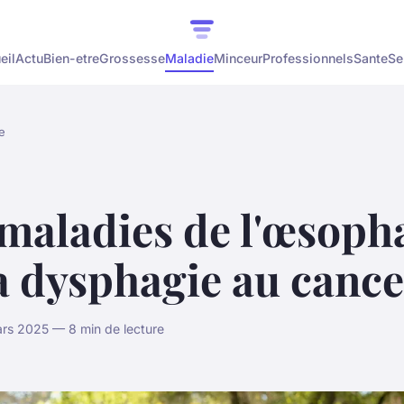
eil
Actu
Bien-etre
Grossesse
Maladie
Minceur
Professionnels
Sante
Se
e
maladies de l'œsopha
a dysphagie au cance
rs 2025 — 8 min de lecture