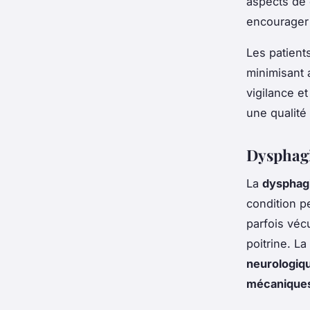
aspects de 
encourager 
Les patient
minimisant 
vigilance et
une qualité 
Dysphagie
La
dysphag
condition p
parfois véc
poitrine. L
neurologiq
mécanique