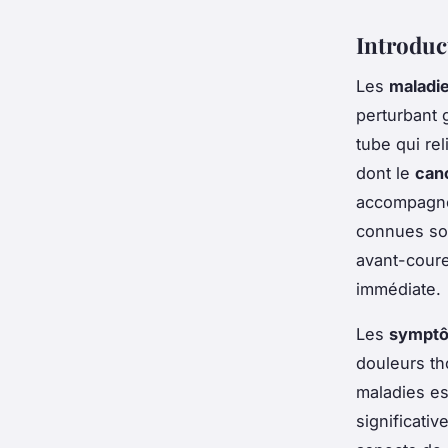
Introduc
Les
maladi
perturbant 
tube qui rel
dont le
can
accompagnée
connues so
avant-coure
immédiate.
Les
sympt
douleurs th
maladies es
significati