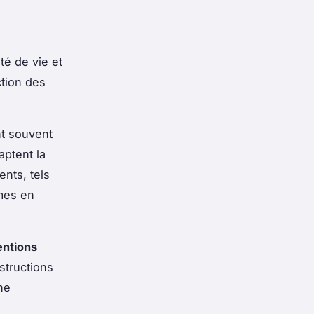
té de vie et
ction des
t souvent
aptent la
ents, tels
ômes en
entions
structions
ne