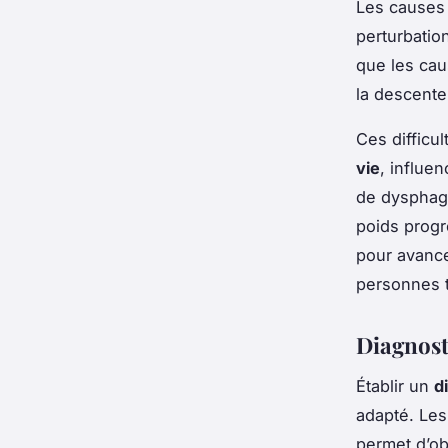
Les cause
perturbatio
que les ca
la descente
Ces difficu
vie
, influen
de dysphagi
poids progr
pour avance
personnes 
Diagnost
Établir un
d
adapté. Les
permet d’o