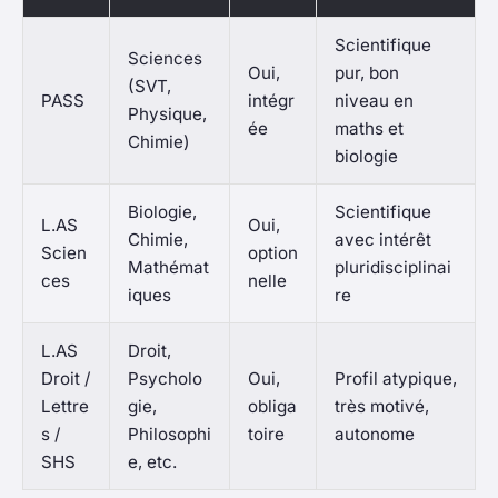
Scientifique
Sciences
Oui,
pur, bon
(SVT,
PASS
intégr
niveau en
Physique,
ée
maths et
Chimie)
biologie
Biologie,
Scientifique
L.AS
Oui,
Chimie,
avec intérêt
Scien
option
Mathémat
pluridisciplinai
ces
nelle
iques
re
L.AS
Droit,
Droit /
Psycholo
Oui,
Profil atypique,
Lettre
gie,
obliga
très motivé,
s /
Philosophi
toire
autonome
SHS
e, etc.