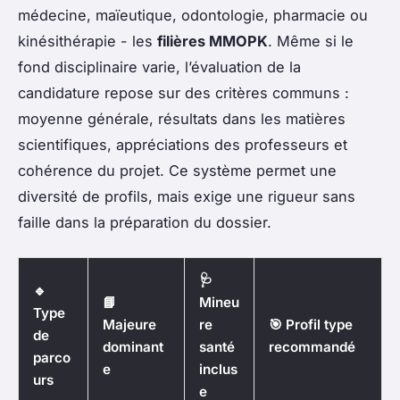
médecine, maïeutique, odontologie, pharmacie ou
kinésithérapie - les
filières MMOPK
. Même si le
fond disciplinaire varie, l’évaluation de la
candidature repose sur des critères communs :
moyenne générale, résultats dans les matières
scientifiques, appréciations des professeurs et
cohérence du projet. Ce système permet une
diversité de profils, mais exige une rigueur sans
faille dans la préparation du dossier.
🩺
🔹
📘
Mineu
Type
Majeure
re
🎯 Profil type
de
dominant
santé
recommandé
parco
e
inclus
urs
e