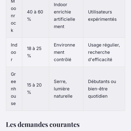
M
Indoor
oo
40 à 60
enrichie
Utilisateurs
nr
%
artificielle
expérimentés
oc
ment
k
Ind
Environne
Usage régulier,
18 à 25
oo
ment
recherche
%
r
contrôlé
d'efficacité
Gr
ee
Serre,
Débutants ou
15 à 20
nh
lumière
bien-être
%
ou
naturelle
quotidien
se
Les demandes courantes