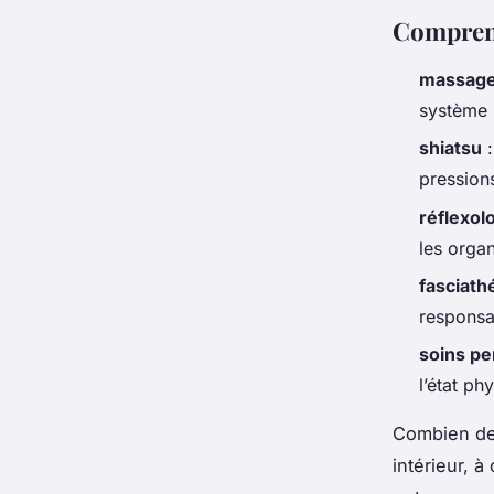
Comprend
massage
système 
shiatsu
:
pressions
réflexol
les orga
fasciath
responsa
soins pe
l’état p
Combien de 
intérieur, à