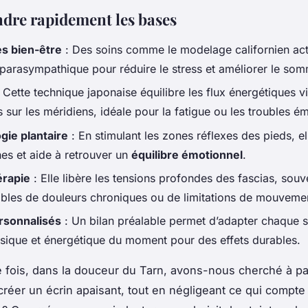
re rapidement les bases
s bien-être
: Des soins comme le modelage californien act
parasympathique pour réduire le stress et améliorer le som
 Cette technique japonaise équilibre les flux énergétiques v
 sur les méridiens, idéale pour la fatigue ou les troubles é
ogie plantaire
: En stimulant les zones réflexes des pieds, el
nes et aide à retrouver un
équilibre émotionnel
.
érapie
: Elle libère les tensions profondes des fascias, souv
bles de douleurs chroniques ou de limitations de mouveme
rsonnalisés
: Un bilan préalable permet d’adapter chaque 
hysique et énergétique du moment pour des effets durables.
fois, dans la douceur du Tarn, avons-nous cherché à par
 créer un écrin apaisant, tout en négligeant ce qui compte 