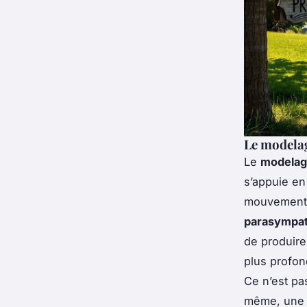
Le modelag
Le
modelage
s’appuie en
mouvements 
parasympat
de produire
plus profon
Ce n’est pa
même, une ré