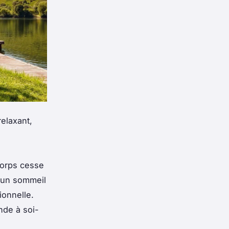
elaxant,
 corps cesse
t un sommeil
ionnelle.
nde à soi-