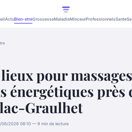
eil
Actu
Bien-etre
Grossesse
Maladie
Minceur
Professionnels
Sante
Se
tre
lieux pour massages
s énergétiques près 
llac-Graulhet
/06/2026 08:10 — 9 min de lecture