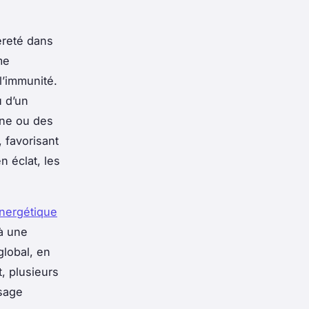
èreté dans
me
l’immunité.
u d’un
rne ou des
 favorisant
n éclat, les
nergétique
 à une
lobal, en
, plusieurs
ssage