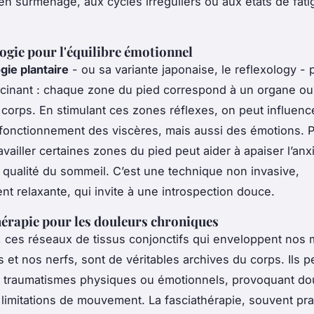
n surmenage, aux cycles irréguliers ou aux états de fati
logie pour l'équilibre émotionnel
gie plantaire
- ou sa variante japonaise, le
reflexology
- p
scinant : chaque zone du pied correspond à un organe o
 corps. En stimulant ces zones réflexes, on peut influenc
 fonctionnement des viscères, mais aussi des émotions. P
vailler certaines zones du pied peut aider à apaiser l’anx
a qualité du sommeil. C’est une technique non invasive,
t relaxante, qui invite à une introspection douce.
hérapie pour les douleurs chroniques
, ces réseaux de tissus conjonctifs qui enveloppent nos 
 et nos nerfs, sont de véritables archives du corps. Ils 
 traumatismes physiques ou émotionnels, provoquant do
 limitations de mouvement. La fasciathérapie, souvent pr