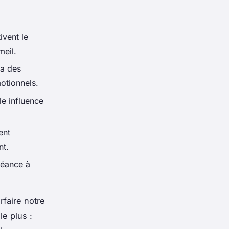
ivent le
meil.
ia des
motionnels.
le influence
ent
nt.
séance à
faire notre
le plus :