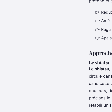
profond et 
👉 Réduc
👉 Amélio
👉 Régul
👉 Apais
Approche
Le shiatsu
Le
shiatsu
,
circule dan
dans cette 
douleurs, d
précises le 
rétablir un