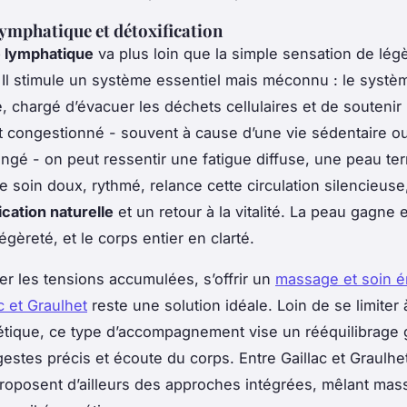
ymphatique et détoxification
e lymphatique
va plus loin que la simple sensation de lég
 Il stimule un système essentiel mais méconnu : le systè
, chargé d’évacuer les déchets cellulaires et de soutenir 
st congestionné - souvent à cause d’une vie sédentaire o
ongé - on peut ressentir une fatigue diffuse, une peau te
soin doux, rythmé, relance cette circulation silencieuse,
ication naturelle
et un retour à la vitalité. La peau gagne e
gèreté, et le corps entier en clarté.
r les tensions accumulées, s’offrir un
massage et soin é
c et Graulhet
reste une solution idéale. Loin de se limiter
tique, ce type d’accompagnement vise un rééquilibrage g
estes précis et écoute du corps. Entre Gaillac et Graulhet
proposent d’ailleurs des approches intégrées, mêlant ma