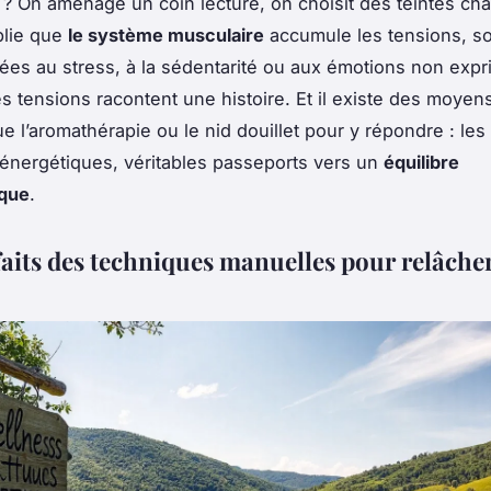
 ? On aménage un coin lecture, on choisit des teintes ch
blie que
le système musculaire
accumule les tensions, s
 liées au stress, à la sédentarité ou aux émotions non exp
es tensions racontent une histoire. Et il existe des moyen
e l’aromathérapie ou le nid douillet pour y répondre : les
énergétiques, véritables passeports vers un
équilibre
que
.
faits des techniques manuelles pour relâcher