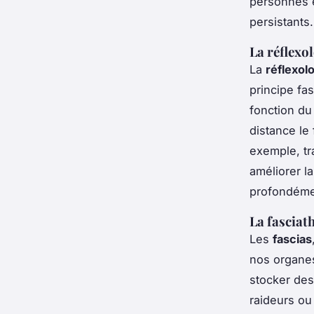
personnes e
persistants.
La réflexo
La
réflexolo
principe fa
fonction du
distance le
exemple, tra
améliorer l
profondémen
La fasciat
Les
fascias
nos organes
stocker des
raideurs ou