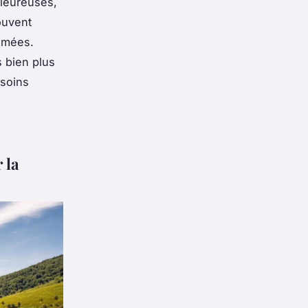
aleureuses,
ouvent
rimées.
s bien plus
 soins
 la