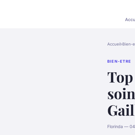
Accu
Accueil
›
Bien-e
BIEN-ETRE
Top 
soin
Gai
Florinda — 04