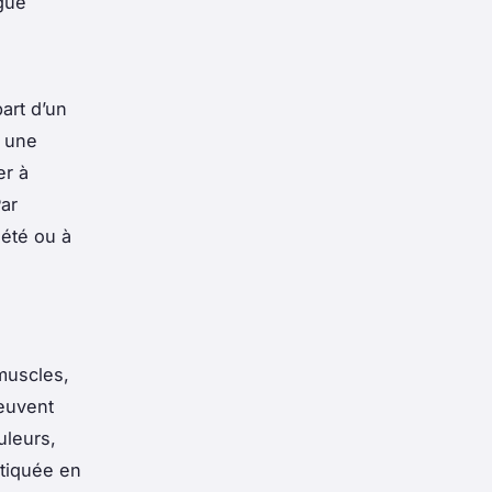
gue
art d’un
u une
er à
ar
iété ou à
muscles,
peuvent
uleurs,
atiquée en