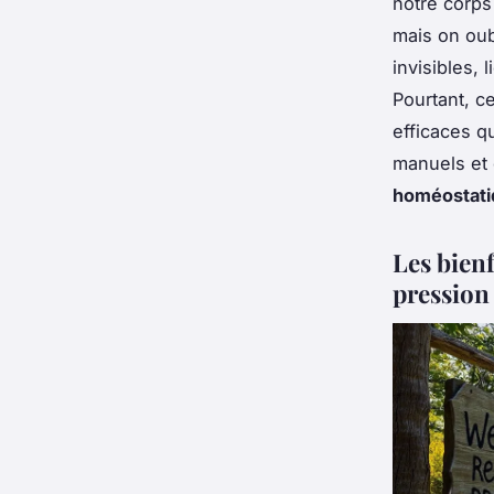
notre corps
mais on ou
invisibles,
Pourtant, c
efficaces qu
manuels et 
homéostati
Les bien
pression