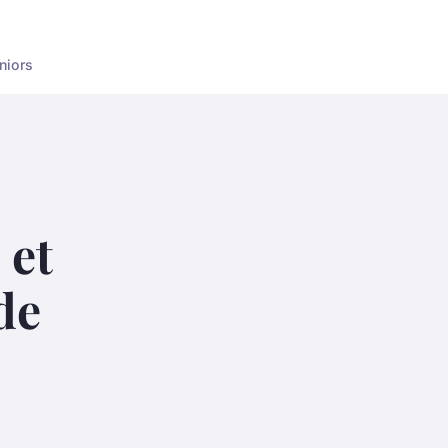
niors
 et
de