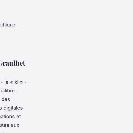
athique
 Graulhet
- le « ki » -
uilibre
, des
 digitales
nations et
aptée aux