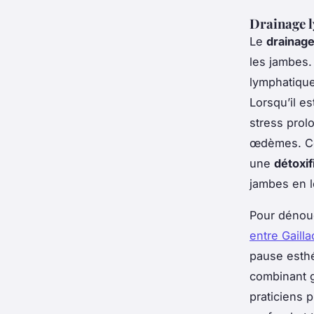
Drainage l
Le
drainag
les jambes.
lymphatique
Lorsqu’il e
stress prol
œdèmes. Ce 
une
détoxif
jambes en lé
Pour dénoue
entre Gailla
pause esthé
combinant g
praticiens 